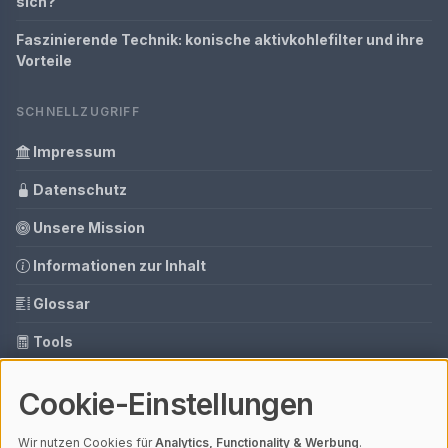
sich?
Faszinierende Technik: konische aktivkohlefilter und ihre
Vorteile
SCHNELLZUGRIFF
Impressum
Datenschutz
Unsere Mission
Informationen zur Inhalt
Glossar
Tools
Ihre Datenschutzeinstellungen
Cookie-Einstellungen
Media Daten
Wir nutzen Cookies für
Analytics, Functionality & Werbung
.