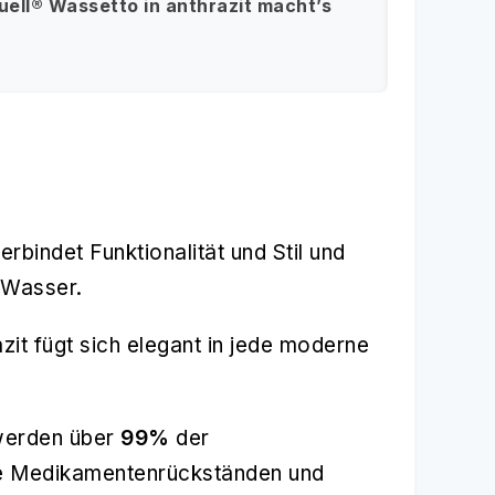
Quell® Wassetto in anthrazit macht’s
erbindet Funktionalität und Stil und
s Wasser.
it fügt sich elegant in jede moderne
 werden über
99%
der
ive Medikamentenrückständen und