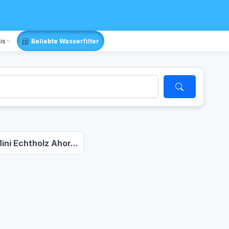
is
Beliebte Wasserfilter
ni Echtholz Ahor...