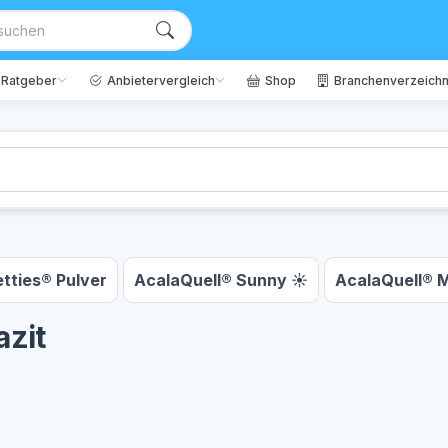
Ratgeber
Anbietervergleich
Shop
Branchenverzeichn
tties® Pulver
AcalaQuell® Sunny ☀
AcalaQuell® Mi
azit